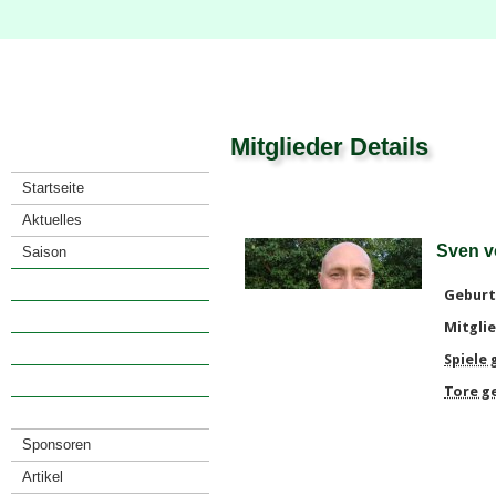
Mitglieder Details
Startseite
Aktuelles
Sven v
Saison
Verein
Geburt
· Vorstand
Mitglie
· Mitglieder
Spiele
· Satzung
Tore g
· Anfahrt
Sponsoren
Artikel