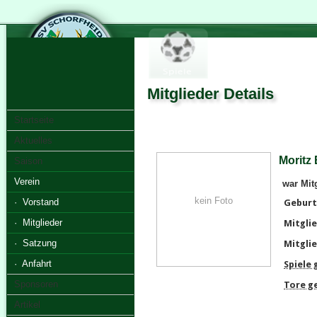
Mitglieder Details
Startseite
Aktuelles
Moritz
Saison
Verein
war Mit
kein Foto
· Vorstand
Geburt
· Mitglieder
Mitglie
· Satzung
Mitglie
· Anfahrt
Spiele
Sponsoren
Tore g
Artikel