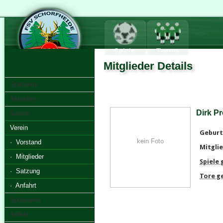
Mitglieder Details
Startseite
Aktuelles
Dirk P
Saison
Verein
Geburt
kein Foto
· Vorstand
Mitglie
· Mitglieder
Spiele
· Satzung
Tore g
· Anfahrt
Sponsoren
Artikel