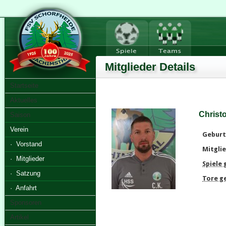
Mitglieder Details
Startseite
Aktuelles
Christ
Saison
Verein
Geburt
· Vorstand
Mitglie
· Mitglieder
Spiele
· Satzung
Tore g
· Anfahrt
Sponsoren
Artikel