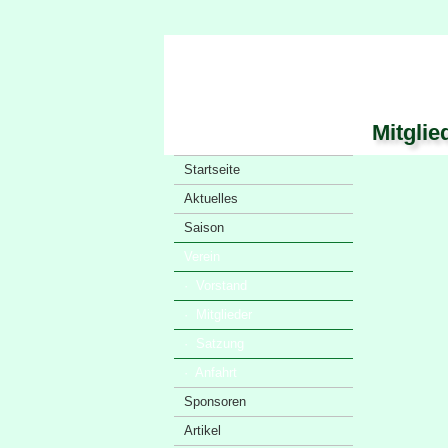
Mitglie
Startseite
Aktuelles
Saison
Verein
· Vorstand
· Mitglieder
· Satzung
· Anfahrt
Sponsoren
Artikel