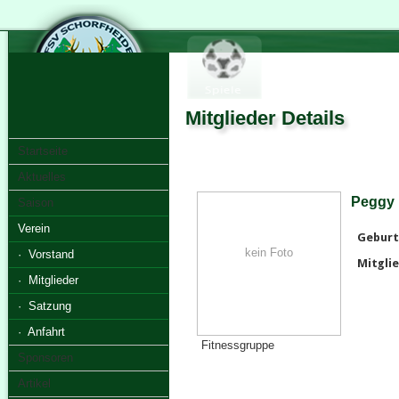
Mitglieder Details
Startseite
Aktuelles
Peggy 
Saison
Verein
Geburt
kein Foto
· Vorstand
Mitglie
· Mitglieder
· Satzung
· Anfahrt
Fitnessgruppe
Sponsoren
Artikel