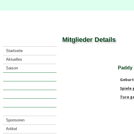
Mitglieder Details
Startseite
Aktuelles
Paddy
Saison
Verein
Geburt
· Vorstand
Spiele
· Mitglieder
Tore g
· Satzung
· Anfahrt
Sponsoren
Artikel