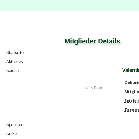
Mitglieder Details
Startseite
Aktuelles
Valent
Saison
Verein
Geburt
kein Foto
· Vorstand
Mitglie
· Mitglieder
Spiele
· Satzung
Tore g
· Anfahrt
Sponsoren
Artikel