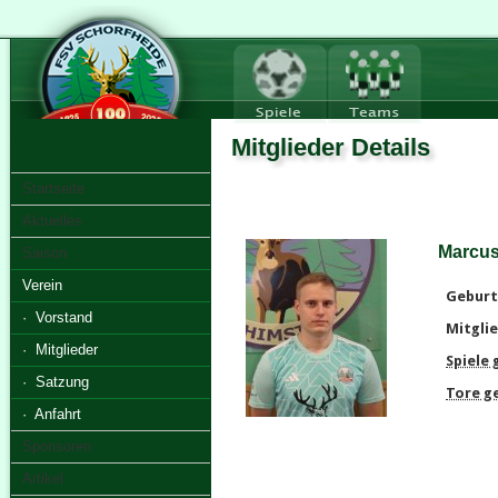
Mitglieder Details
Startseite
Aktuelles
Marcus
Saison
Verein
Geburt
· Vorstand
Mitglie
· Mitglieder
Spiele
· Satzung
Tore g
· Anfahrt
Sponsoren
Artikel