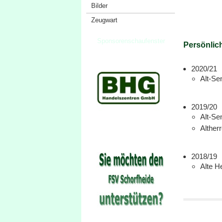
Bilder
Zeugwart
Sponsorenschaufenster
Persönlich
2020/21
Alt-Se
2019/20
Alt-Sen
Altherr
2018/19
Alte He