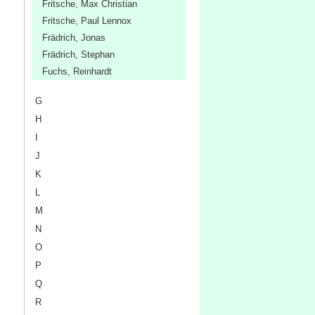
Fritsche, Max Christian
Fritsche, Paul Lennox
Frädrich, Jonas
Frädrich, Stephan
Fuchs, Reinhardt
G
H
I
J
K
L
M
N
O
P
Q
R