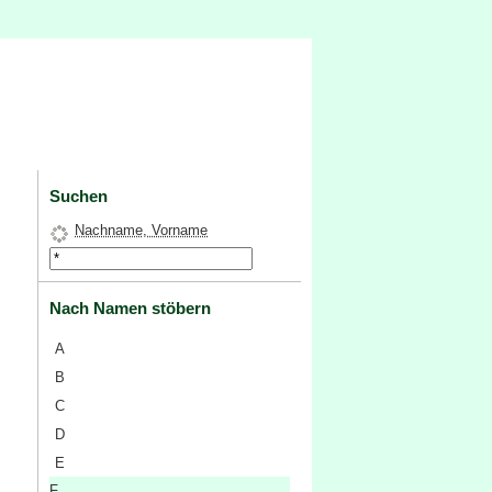
Suchen
Nachname, Vorname
Nach Namen stöbern
A
B
C
D
E
F