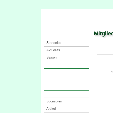
Mitglie
Startseite
Aktuelles
Saison
Verein
k
· Vorstand
· Mitglieder
· Satzung
· Anfahrt
Sponsoren
Artikel