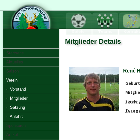
Mitglieder Details
Startseite
Aktuelles
René H
Saison
Verein
Geburt
· Vorstand
Mitglie
· Mitglieder
Spiele
· Satzung
Tore g
· Anfahrt
Sponsoren
Artikel