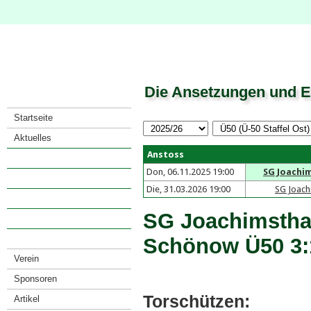
Die Ansetzungen und E
Startseite
Aktuelles
Anstoss
Saison
Don, 06.11.2025 19:00
SG Joachi
· Spielkalender
Die, 31.03.2026 19:00
SG Joach
· Spiele eines Teams
SG Joachimstha
· Mannschaften
· Tabellenarchiv
Schönow Ü50 3:
Verein
Sponsoren
Torschützen:
Artikel